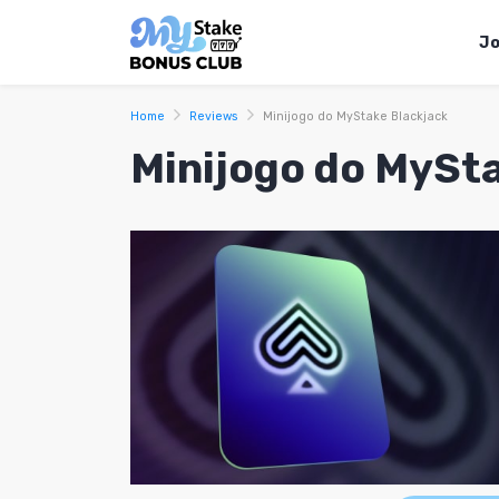
Jo
Home
Reviews
Minijogo do MyStake Blackjack
Minijogo do MySt