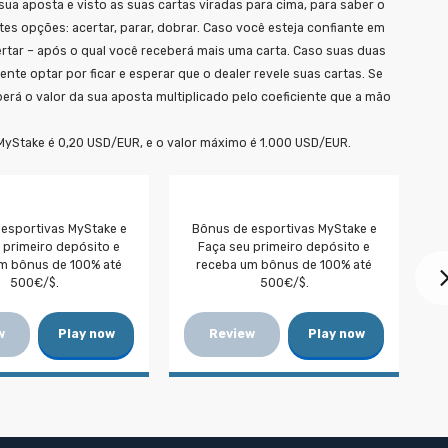
 sua aposta e visto as suas cartas viradas para cima, para saber o
es opções: acertar, parar, dobrar. Caso você esteja confiante em
certar – após o qual você receberá mais uma carta. Caso suas duas
gente optar por ficar e esperar que o dealer revele suas cartas. Se
erá o valor da sua aposta multiplicado pelo coeficiente que a mão
MyStake é 0,20 USD/EUR, e o valor máximo é 1.000 USD/EUR.
esportivas MyStake e
Bônus de esportivas MyStake e
B
 primeiro depósito e
Faça seu primeiro depósito e
m bônus de 100% até
receba um bônus de 100% até
500€/$.
500€/$.
w
Play now
Review
Play now