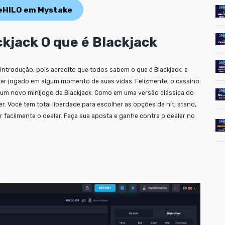
eHILO em Mystake
kjack O que é Blackjack
 introdução, pois acredito que todos sabem o que é Blackjack, e
ter jogado em algum momento de suas vidas. Felizmente, o cassino
 um novo minijogo de Blackjack. Como em uma versão clássica do
er. Você tem total liberdade para escolher as opções de hit, stand,
r facilmente o dealer. Faça sua aposta e ganhe contra o dealer no