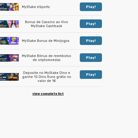
Play!
MyStake eSports
Bonus de Cassino ao Vivo
Play!
MyStake Cashback
Play!
MyStake Bonus de Minijogos
MyStake Bônus de reembolso
Play!
de criptomoedas
Deposite no MyStake Dino e
Play!
ganhe 10 Dino Runs grátis no
valor de 1€
view complete list